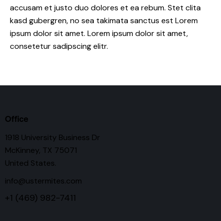
accusam et justo duo dolores et ea rebum. Stet clita
kasd gubergren, no sea takimata sanctus est Lorem
ipsum dolor sit amet. Lorem ipsum dolor sit amet,
consetetur sadipscing elitr.
Office
1918 University Business Dr
McKinney, TX 75071
United States.
info@ustermites.com
+1 (469) 982-7411