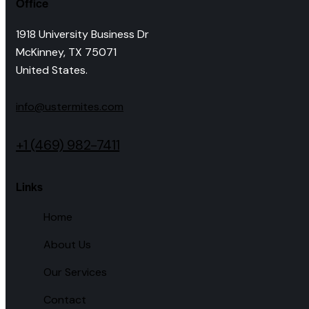
Office
1918 University Business Dr
McKinney, TX 75071
United States.
info@ustermites.com
+1 (469) 982-7411
Links
Home
About Us
Our Services
Contact