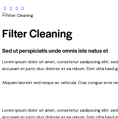
facebook-
twitter-
dribble-
instagram
1
new
new
Filter Cleaning
Sed ut perspiciatis unde omnis iste natus et
Lorem ipsum dolor sit amet, consetetur sadipscing elitr, s
accusam et justo duo dolores et ea rebum. Stet clita kasd 
Aliquam laoreet sed neque ac vehicula. Cras congue eros nec 
Lorem ipsum dolor sit amet, consetetur sadipscing elitr, s
accusam et justo duo dolores et ea rebum. Stet clita kasd 