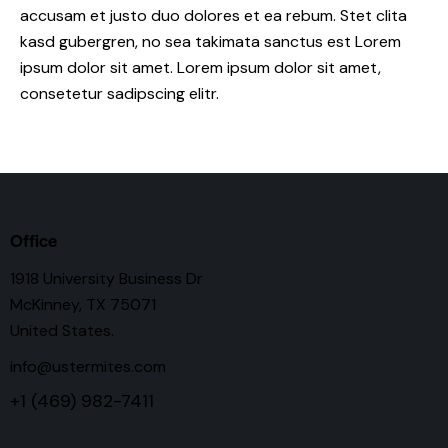
accusam et justo duo dolores et ea rebum. Stet clita
kasd gubergren, no sea takimata sanctus est Lorem
ipsum dolor sit amet. Lorem ipsum dolor sit amet,
consetetur sadipscing elitr.
Office
1918 University Business Dr
McKinney, TX 75071
United States.
info@ustermites.com
+1 (469) 982-7411