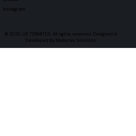
Instagram
© 2025, US TERMITES. All rights reserved. Designed &
Developed By
Kilobytes Solutions
.