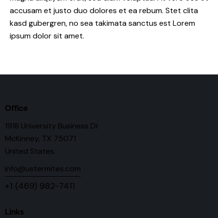
accusam et justo duo dolores et ea rebum. Stet clita
kasd gubergren, no sea takimata sanctus est Lorem
ipsum dolor sit amet.
Office
1918 University Business Dr
McKinney, TX 75071
United States.
info@ustermites.com
+1 (469) 982-7411
Links