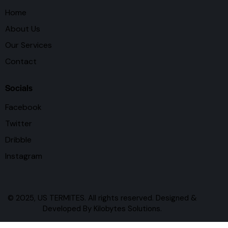
Home
About Us
Our Services
Contact
Socials
Facebook
Twitter
Dribble
Instagram
© 2025, US TERMITES. All rights reserved. Designed &
Developed By
Kilobytes Solutions
.