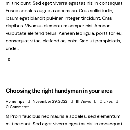
mi tincidunt. Sed eget viverra egestas nisi in consequat.
Fusce sodales augue a accumsan. Cras sollicitudin,
ipsum eget blandit pulvinar. Integer tincidunt. Cras
dapibus. Vivamus elementum semper nisi. Aenean
vulputate eleifend tellus. Aenean leo ligula, porttitor eu,
consequat vitae, eleifend ac, enim. Qed ut perspiciatis,
unde…
Choosing the right handyman in your area
Home Tips
November 29, 2022
111
Views
0
Likes
0
Comments
Q Proin faucibus nec mauris a sodales, sed elementum
mi tincidunt. Sed eget viverra egestas nisi in consequat.