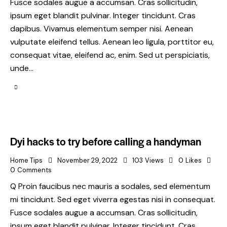
Fusce sodales augue a accumsan. Cras sollicitudin,
ipsum eget blandit pulvinar. Integer tincidunt. Cras
dapibus. Vivamus elementum semper nisi. Aenean
vulputate eleifend tellus. Aenean leo ligula, porttitor eu,
consequat vitae, eleifend ac, enim. Sed ut perspiciatis,
unde…
Dyi hacks to try before calling a handyman
Home Tips
November 29, 2022
103
Views
0
Likes
0
Comments
Q Proin faucibus nec mauris a sodales, sed elementum
mi tincidunt. Sed eget viverra egestas nisi in consequat.
Fusce sodales augue a accumsan. Cras sollicitudin,
ipsum eget blandit pulvinar. Integer tincidunt. Cras