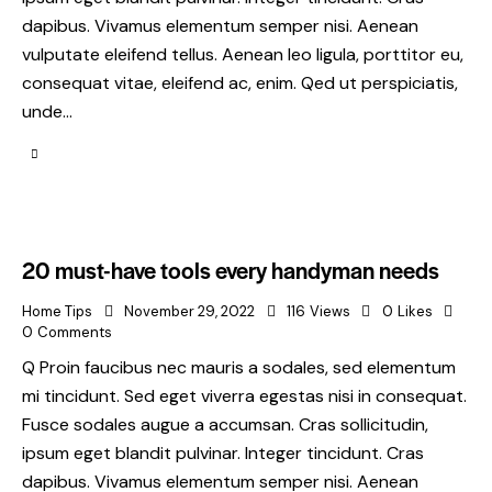
dapibus. Vivamus elementum semper nisi. Aenean
vulputate eleifend tellus. Aenean leo ligula, porttitor eu,
consequat vitae, eleifend ac, enim. Qed ut perspiciatis,
unde…
20 must-have tools every handyman needs
Home Tips
November 29, 2022
116
Views
0
Likes
0
Comments
Q Proin faucibus nec mauris a sodales, sed elementum
mi tincidunt. Sed eget viverra egestas nisi in consequat.
Fusce sodales augue a accumsan. Cras sollicitudin,
ipsum eget blandit pulvinar. Integer tincidunt. Cras
dapibus. Vivamus elementum semper nisi. Aenean