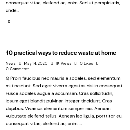
consequat vitae, eleifend ac, enim. Sed ut perspiciatis,
unde…
10 practical ways to reduce waste at home
News
May 14, 2020
1K
Views
0
Likes
0
Comments
Q Proin faucibus nec mauris a sodales, sed elementum
mi tincidunt. Sed eget viverra egestas nisi in consequat.
Fusce sodales augue a accumsan. Cras sollicitudin,
ipsum eget blandit pulvinar. Integer tincidunt. Cras
dapibus. Vivamus elementum semper nisi. Aenean
vulputate eleifend tellus. Aenean leo ligula, porttitor eu,
consequat vitae, eleifend ac, enim. …