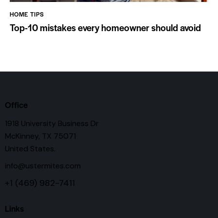
HOME TIPS
Top-10 mistakes every homeowner should avoid
Office
1918 University Business Dr
McKinney, TX 75071
United States.
info@ustermites.com
+1 (469) 982-7411
Links