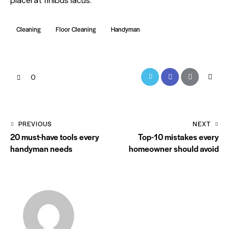
placerat finibus lacus.
Cleaning
Floor Cleaning
Handyman
0
PREVIOUS
NEXT
20 must-have tools every
Top-10 mistakes every
handyman needs
homeowner should avoid