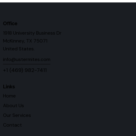
Office
1918 University Business Dr
McKinney, TX 75071
United States.
info@ustermites.com
+1 (469) 982-7411
Links
Home
About Us
Our Services
Contact