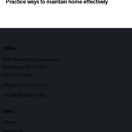
Practice ways to maintain home effectively
Office
1918 University Business Dr
McKinney, TX 75071
United States.
info@ustermites.com
+1 (469) 982-7411
Links
Home
About Us