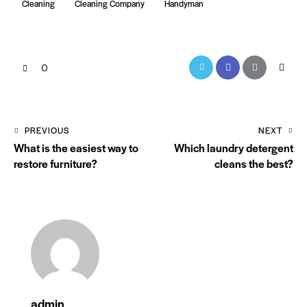
Cleaning
Cleaning Company
Handyman
0
PREVIOUS
NEXT
What is the easiest way to
Which laundry detergent
restore furniture?
cleans the best?
admin