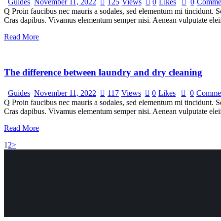
Guides
November 11, 2022
125
Views
0
Likes
0
Comme
Q Proin faucibus nec mauris a sodales, sed elementum mi tincidunt. Sed
Cras dapibus. Vivamus elementum semper nisi. Aenean vulputate eleifen
Read More
The difference between laundry and dry cleaning
Guides
November 11, 2022
117
Views
0
Likes
0
Comme
Q Proin faucibus nec mauris a sodales, sed elementum mi tincidunt. Sed
Cras dapibus. Vivamus elementum semper nisi. Aenean vulputate eleifen
Read More
Posts
Page
Page
1
2
>
pagination