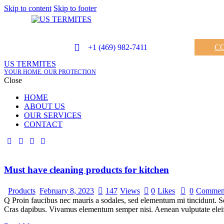
Skip to content
Skip to footer
+1 (469) 982-7411
C
US TERMITES
YOUR HOME. OUR PROTECTION
Close
HOME
ABOUT US
OUR SERVICES
CONTACT
facebook-
twitter-
dribble-
instagram
1
new
new
Must have cleaning products for kitchen
Products
February 8, 2023
147
Views
0
Likes
0
Commen
Q Proin faucibus nec mauris a sodales, sed elementum mi tincidunt. Sed
Cras dapibus. Vivamus elementum semper nisi. Aenean vulputate eleifen