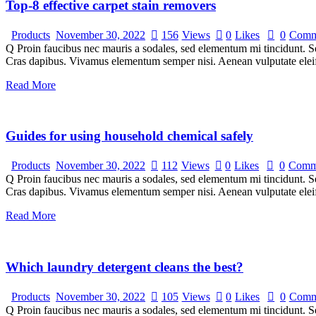
Top-8 effective carpet stain removers
Products
November 30, 2022
156
Views
0
Likes
0
Comm
Q Proin faucibus nec mauris a sodales, sed elementum mi tincidunt. Sed
Cras dapibus. Vivamus elementum semper nisi. Aenean vulputate eleifen
Read More
Guides for using household chemical safely
Products
November 30, 2022
112
Views
0
Likes
0
Comm
Q Proin faucibus nec mauris a sodales, sed elementum mi tincidunt. Sed
Cras dapibus. Vivamus elementum semper nisi. Aenean vulputate eleifen
Read More
Which laundry detergent cleans the best?
Products
November 30, 2022
105
Views
0
Likes
0
Comm
Q Proin faucibus nec mauris a sodales, sed elementum mi tincidunt. Sed