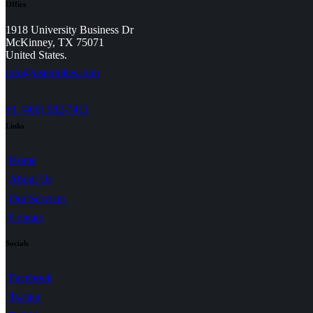
Office
1918 University Business Dr
McKinney, TX 75071
United States.
info@ustermites.com
+1 (469) 982-7411
Links
Home
About Us
Our Services
Contact
Socials
Facebook
Twitter