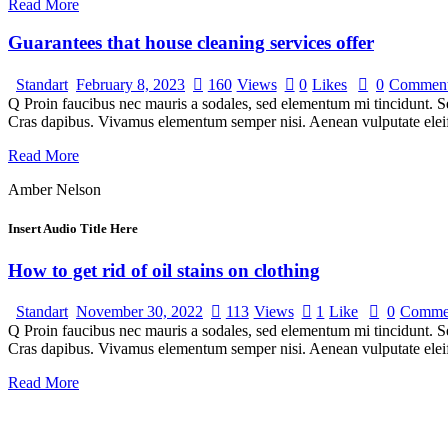
Read More
Guarantees that house cleaning services offer
Standart
February 8, 2023
160
Views
0
Likes
0
Commen
Q Proin faucibus nec mauris a sodales, sed elementum mi tincidunt. Sed
Cras dapibus. Vivamus elementum semper nisi. Aenean vulputate eleifen
Read More
Amber Nelson
Insert Audio Title Here
How to get rid of oil stains on clothing
Standart
November 30, 2022
113
Views
1
Like
0
Comme
Q Proin faucibus nec mauris a sodales, sed elementum mi tincidunt. Sed
Cras dapibus. Vivamus elementum semper nisi. Aenean vulputate eleifen
Read More