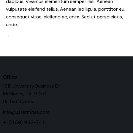
dapibus. Vivamus elementum semper nisi. Aenean
vulputate eleifend tellus. Aenean leo ligula, porttitor eu,
consequat vitae, eleifend ac, enim. Sed ut perspiciatis,
unde…
Office
1918 University Business Dr
McKinney, TX 75071
United States.
info@ustermites.com
+1 (469) 982-7411