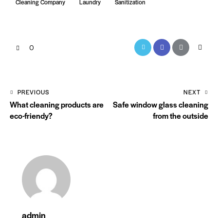
Cleaning Company
Laundry
Sanitization
0
PREVIOUS
NEXT
What cleaning products are
Safe window glass cleaning
eco-friendy?
from the outside
admin