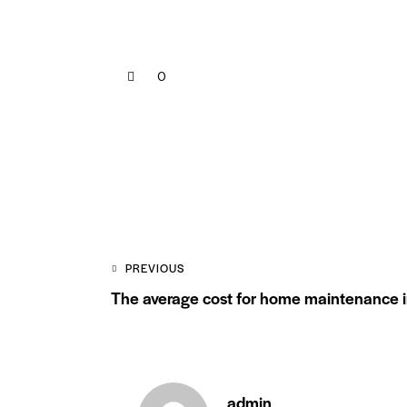
0
Post navigation
PREVIOUS
The average cost for home maintenance 
admin