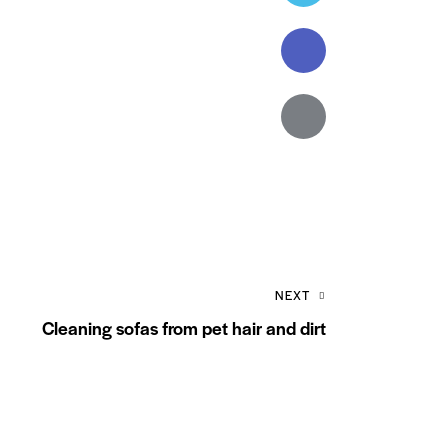
new
Facebook
Share-
email
Copy
URL to
clipboard
NEXT
Cleaning sofas from pet hair and dirt